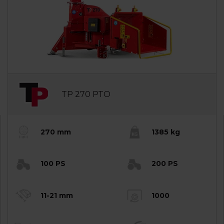
TP 270 PTO
270 mm
1385 kg
100 PS
200 PS
11-21 mm
1000