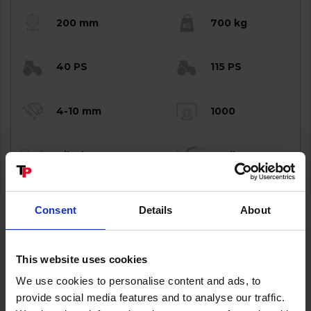
200 mm
700 kg
40 PS
115 PS
4-10 mm
1000
Tilvalg
Drejbart
Consent
Details
About
TP 200 PTO
Flexibel einsetzbarer Holzhacker mit großer
Leistungsstärke & hoher Kapazität
This website uses cookies
Auch als Frontanbau / zum Anbau an
We use cookies to personalise content and ads, to
UNIMOG (Kommunalplatte) verfügbar
provide social media features and to analyse our traffic.
TP TWIN DISC = Einzigartige Doppel-