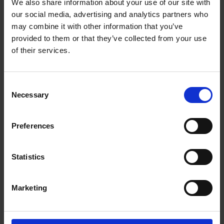
Hackscheibe mit zusätzlicher Versteifung
We also share information about your use of our site with
sorgt für Laufruhe + höhere Lebensdauer
our social media, advertising and analytics partners who
durch ideale Gewichtsverteilung & geringen
may combine it with other information that you’ve
Verschleiß
provided to them or that they’ve collected from your use
2 horizontale Einzugswalzen mit
of their services.
AGGRESSIVVerzahnung (Einzugskrallen)
Einstellbare Einzugsgeschwindigkeit
3 hochvergütete Messer (90° Schnittwinkel)
Consent
Necessary
Selection
Zum Produkt
Preferences
Statistics
Marketing