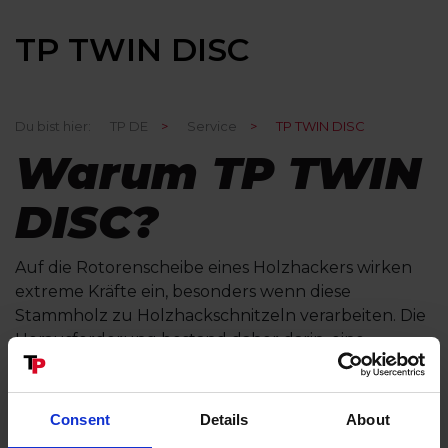
TP TWIN DISC
Du bist hier:
TP DE
>
Service
>
TP TWIN DISC
Warum TP TWIN
DISC?
Auf die Rotorenscheibe eines Holzhackers wirken
extreme Kräfte ein, besonders wenn diese
Stammholz zu Holzhackschnitzeln verarbeiten. Die
Herausforderung bestand daher darin, eine
Rotorenscheibe zu konstruieren, welche die
Festigkeit und Stabilität hat um mit dieser Aufgabe
fertig zu werden, jedoch nicht zu schwer wird,
Consent
Details
About
damit diese noch ausreichend motorisiert werden