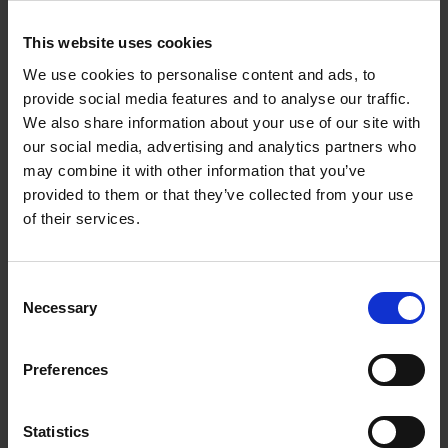
kann.
This website uses cookies
Die TP TWIN DISC sind 2 miteienander
verschweißte Scheiben, die einen exakten Abstand
We use cookies to personalise content and ads, to
mit Hilfe von Distanzstücken zueinander halten.
provide social media features and to analyse our traffic.
Diese Distanzstücke verbinden nicht nur die 2
We also share information about your use of our site with
Scheiben miteinander, sondern dienen auch als
our social media, advertising and analytics partners who
Auswurfhile für die Hackschnitzel.
may combine it with other information that you’ve
provided to them or that they’ve collected from your use
Auf der Außenseite der vorderen Scheibe sind die
of their services.
Hackmesser montiert. Nach dem das
Hackgut verarbeitet wurde werden die
Hackschnitzel mit Hilfe der Rotationskraft in den
Consent
oberen Teil des Rotorenhauses in das Auswurfrohr
Necessary
Selection
geführt. Der nicht von der Hand zu weisende
Vorteil dieser Konstruktion ist die Gewichtsersparnis.
Eine konventionelle Hackscheibe mit den selben
Preferences
Eigenschaften würde ein Mehrgewicht von 40% mit
sich tragen.
Statistics